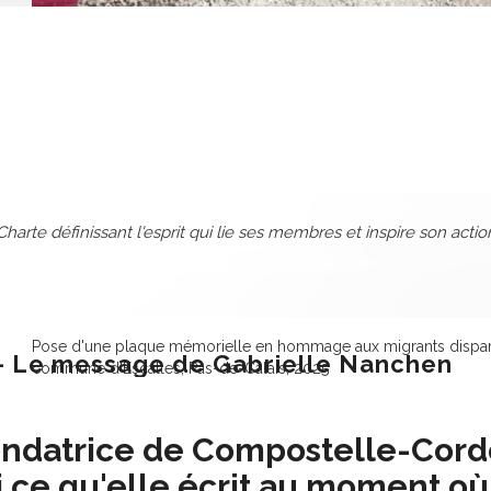
a Charte définissant l'esprit qui lie ses membres et inspire son actio
Pose d'une plaque mémorielle en hommage aux migrants dispar
e - Le message de Gabrielle Nanchen
commune d'Escalles, Pas-de-Calais, 2025
ondatrice de Compostelle-Cord
ci ce qu'elle écrit au moment o