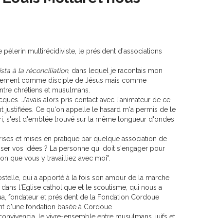
 pèlerin multirécidiviste, le président d'associations
ta à la réconciliation
, dans lequel je racontais mon
seulement comme disciple de Jésus mais comme
entre chrétiens et musulmans.
cques. J'avais alors pris contact avec l'animateur de ce
nt justifiées. Ce qu'on appelle le hasard m'a permis de le
ari, s'est d'emblée trouvé sur la même longueur d'ondes
prises et mises en pratique par quelque association de
iser vos idées ? La personne qui doit s'engager pour
ion que vous y travailliez avec moi".
stelle, qui a apporté à la fois son amour de la marche
 dans l'Eglise catholique et le scoutisme, qui nous a
ua, fondateur et président de la Fondation Cordoue
nt d'une fondation basée à Cordoue.
 convivencia, le vivre-ensemble entre musulmans, juifs et