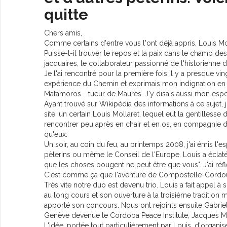
quitte
Chers amis,
Comme certains d'entre vous l'ont déjà appris, Louis Mol
Puisse-t-il trouver le repos et la paix dans le champ des
jacquaires, le collaborateur passionné de l'historienne
Je l'ai rencontré pour la première fois il y a presque vingt 
expérience du Chemin et exprimais mon indignation en
Matamoros - tueur de Maures. J'y disais aussi mon es
Ayant trouvé sur Wikipédia des informations à ce sujet, j
site, un certain Louis Mollaret, lequel eut la gentilless
rencontrer peu après en chair et en os, en compagnie d
qu'eux.
Un soir, au coin du feu, au printemps 2008, j'ai émis l'
pèlerins ou même le Conseil de l'Europe. Louis a éclaté
que les choses bougent ne peut être que vous". J'ai réfl
C'est comme ça que l'aventure de Compostelle-Cor
Très vite notre duo est devenu trio. Louis a fait appel
au long cours et son ouverture à la troisième tradition 
apporté son concours. Nous ont rejoints ensuite Gabrie
Genève devenue le Cordoba Peace Institute, Jacques Mo
L'idée, portée tout particulièrement par Louis, d'organi