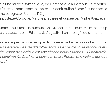
ée d'une marche symbolique, de Compostelle à Cordoue - à rebours du
e fédérale, nous avons pu obtenir la contribution financière indispe
mé et regretté Paolo dall' Oglio.
postelle-Cordoue. Marche préparée et guidée par André Weill et à laq
quel Louis tenait beaucoup. Un livre écrit à plusieurs mains par les pe
t rencontre
, 2012, Editions St-Augustin. Il en a rédigé, de sa plume pr
i, je me permets de recopier la majeure partie de la conclusion qu'il
urs entretenues, de difficultés sociales accentuant les rancœurs et
l'esprit de Cordoue est une chance pour l'Europe (...) L’Andalousie
la convivencia. Cordoue a conservé pour l'Europe des racines qui sont
ons".