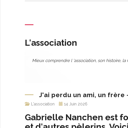
L'association
L'association
Mieux
comprendre
l 'association, son histoire, l
J'ai perdu un ami, un frèr
L'association
14 Juin 2026
Gabrielle Nanchen est f
et d'autres pèlerins. Voi