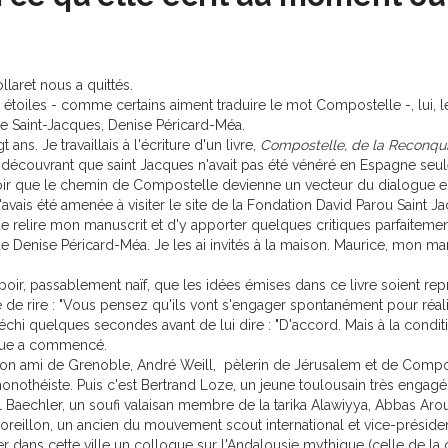
laret nous a quittés.
 étoiles - comme certains aiment traduire le mot Compostelle -, lui, le
 de Saint-Jacques, Denise Péricard-Méa.
ans. Je travaillais à l'écriture d'un livre,
Compostelle, de la Reconquis
 découvrant que saint Jacques n'avait pas été vénéré en Espagne 
poir que le chemin de Compostelle devienne un vecteur du dialogue 
'avais été amenée à visiter le site de la Fondation David Parou Saint Ja
e de relire mon manuscrit et d'y apporter quelques critiques parfaiteme
e Denise Péricard-Méa. Je les ai invités à la maison. Maurice, mon m
espoir, passablement naïf, que les idées émises dans ce livre soient re
 de rire : "Vous pensez qu'ils vont s'engager spontanément pour réal
échi quelques secondes avant de lui dire : "D'accord. Mais à la condit
doue a commencé.
 à son ami de Grenoble, André Weill, pèlerin de Jérusalem et de Compo
monothéiste. Puis c'est Bertrand Loze, un jeune toulousain très engagé
l Baechler, un soufi valaisan membre de la tarika Alawiyya, Abbas Aro
reillon, un ancien du mouvement scout international et vice-préside
ser dans cette ville un colloque sur l'Andalousie mythique (celle de la