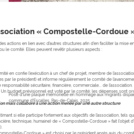
’association « Compostelle-Cordoue 
ctions en lien avec d’autres structures afin d’en faciliter la mise en
u le comité. Elles peuvent revêtir plusieurs aspects :
té en confie l’exécution à un chef de projet, membre de l’association ;
par le président) et informe régulièrement le comité de l’avancement de
de responsabilité sécuritaire, financière, commerciale... de l’associati
 Un budget prévisionnel est voté par le comité; les dépenses sont ord
Pose d'une plaque mémorielle en hommage aux migrants dispar
commune d'Escalles, Pas-de-Calais, 2025
ion mais collabore à une action menée par une autre structure
imant si elle participe fortement aux objectifs de l’association, tels q
ancière, technique, humaine) de « Compostelle-Cordoue » fait l’objet d
).
Compostelle-Cordoue » est choisi par le président après avis du comi