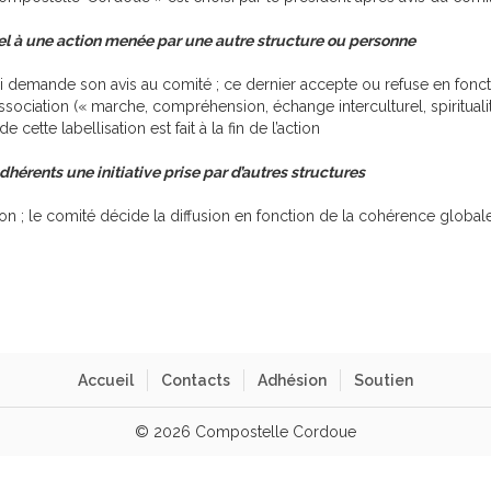
l à une action menée par une autre structure ou personne
i demande son avis au comité ; ce dernier accepte ou refuse en foncti
association (« marche, compréhension, échange interculturel, spiritua
 cette labellisation est fait à la fin de l’action
érents une initiative prise par d’autres structures
n ; le comité décide la diffusion en fonction de la cohérence globale 
Accueil
Contacts
Adhésion
Soutien
© 2026 Compostelle Cordoue