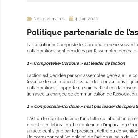
Nos partenaires
4 Juin 2020
Politique partenariale de l
L’association « Compostelle-Cordoue » mène souvent des a
collaborations sont décidées par l’assemblée générale o
1 « Compostelle-Cordoue » est leader de l’action
L’action est décidée par son assemblée générale ; le comi
(éventuellement concrétisés par des conventions signées 
collaborations. Il apporte un soin particulier à la prise 
lien avec la chargée de communication de l’association.
2 « Compostelle-Cordoue » n’est pas leader de l’opérat
L’AG ou le comité décide d’une telle collaboration en est
de cette collaboration. Le contenu de l’implication (fin
un acte écrit signé par le président (lettre ou convention
Un correspondant (volontaire) de l’action au sein de « 